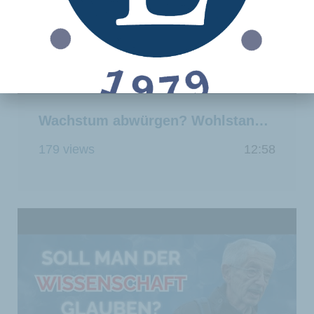
Wachstum abwürgen? Wohlstand vs. Armut für alle
179 views
12:58