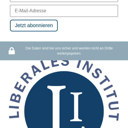
Wer ist der wahre Ausbeuter: Unternehmen oder der Staat?
Die Daten sind bei uns sicher und werden nicht an Dritte
weitergegeben.
129 views
13:28