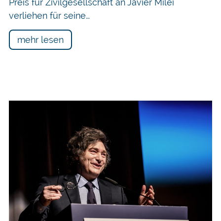
Preis für Zivilgesellschaft an Javier Milei
verliehen für seine…
mehr lesen