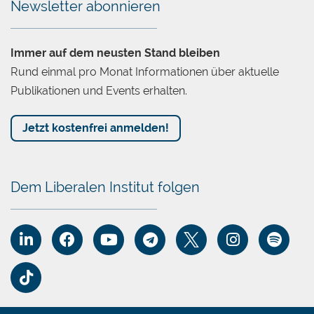
Fazit: Eine Agenda mit
Newsletter abonnieren
Signalwirkung
Immer auf dem neusten Stand bleiben
Mileis Reformen zeigen: Marktwirtschaftliche
Rund einmal pro Monat Informationen über aktuelle
Grundsätze können auch in einem tief
Publikationen und Events erhalten.
verkrusteten Umfeld neue Dynamik entfalten –
wenn sie konsequent umgesetzt werden. Seine
Jetzt kostenfrei anmelden!
Bilanz nach einem Jahr: Haushaltskonsolidierung,
sinkende Inflation, steigende Investitionen. Der
Erfolg bleibt fragil – doch er inspiriert Debatten
Dem Liberalen Institut folgen
über marktwirtschaftliche Erneuerung weit über
Argentinien hinaus.