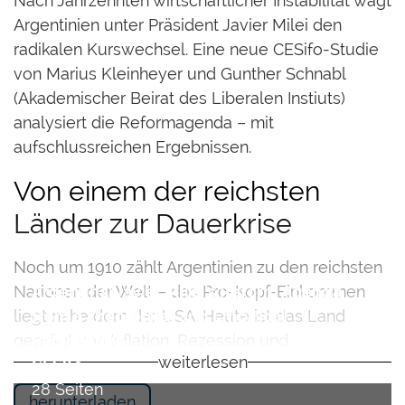
Nach Jahrzehnten wirtschaftlicher Instabilität wagt
Argentinien unter Präsident Javier Milei den
radikalen Kurswechsel. Eine neue CESifo-Studie
von Marius Kleinheyer und Gunther Schnabl
(Akademischer Beirat des Liberalen Instiuts)
analysiert die Reformagenda – mit
aufschlussreichen Ergebnissen.
Von einem der reichsten
Länder zur Dauerkrise
Noch um 1910 zählt Argentinien zu den reichsten
Nationen der Welt – das Pro-Kopf-Einkommen
Argentina: Javier Milei’s Reform Agenda
liegt nahe dem der USA. Heute ist das Land
from a Theoretical and Empirical
geprägt von Inflation, Rezession und
Perspective
weiterlesen
Staatsversagen. Ursache: ein über Jahrzehnte
CESifo
verfestigtes Entwicklungsmodell, das auf
28 Seiten
herunterladen