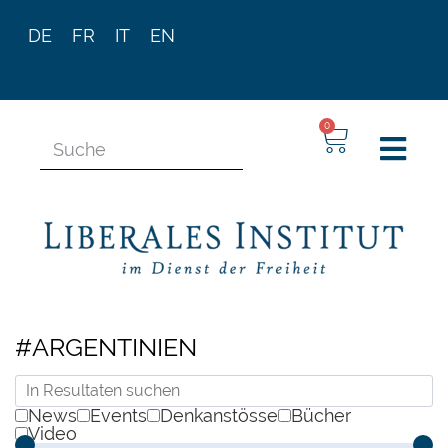
DE
FR
IT
EN
0
#ARGENTINIEN
News
Events
Denkanstösse
Bücher
Video