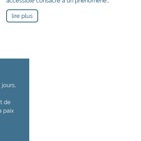
accessible consacré à un phénomène…
lire plus
 jours,
ut de
 paix