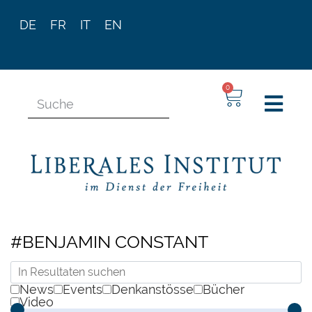
DE
FR
IT
EN
0
#BENJAMIN CONSTANT
News
Events
Denkanstösse
Bücher
Video