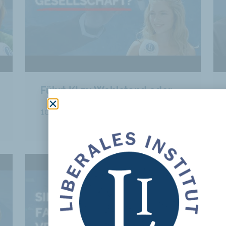
Führt KI zu Wohlstand oder Massenarbeitslosigkeit?
106 views
12:45