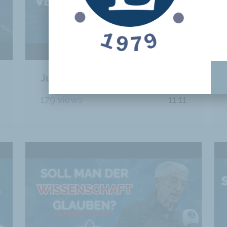
Jugend von heute: Faul oder missverstanden?
179 views
11:11