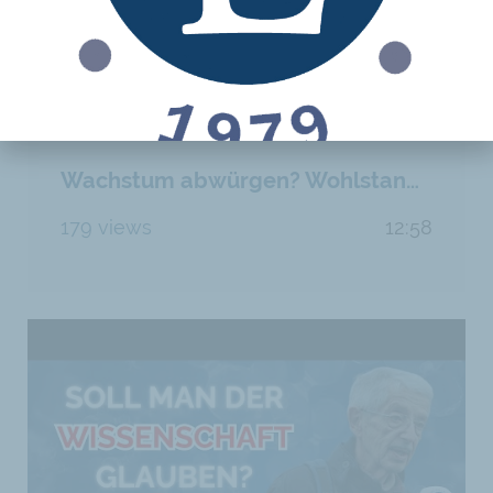
Wachstum abwürgen? Wohlstand vs. Armut für alle
179 views
12:58