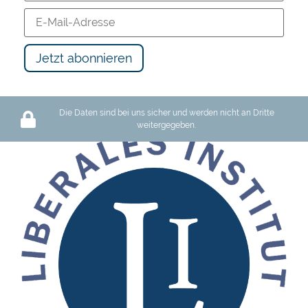
Wer ist der wahre Ausbeuter: Unternehmen oder der Staat?
Die Daten sind bei uns sicher und werden nicht an Dritte
weitergegeben.
129 views
13:28