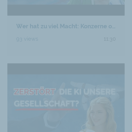
Wer hat zu viel Macht: Konzerne oder der Staat?
93 views
11:30