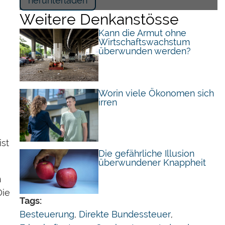
herunterladen
Weitere Denkanstösse
Kann die Armut ohne
Wirtschaftswachstum
überwunden werden?
Worin viele Ökonomen sich
irren
ist
Die gefährliche Illusion
überwundener Knappheit
n
Die
Tags:
Besteuerung
,
Direkte Bundessteuer
,