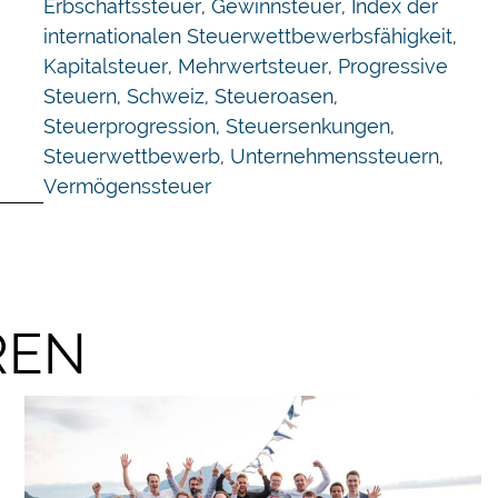
Erbschaftssteuer
,
Gewinnsteuer
,
Index der
internationalen Steuerwettbewerbsfähigkeit
,
Kapitalsteuer
,
Mehrwertsteuer
,
Progressive
Steuern
,
Schweiz
,
Steueroasen
,
Steuerprogression
,
Steuersenkungen
,
Steuerwettbewerb
,
Unternehmenssteuern
,
Vermögenssteuer
ch
REN
rn
ern