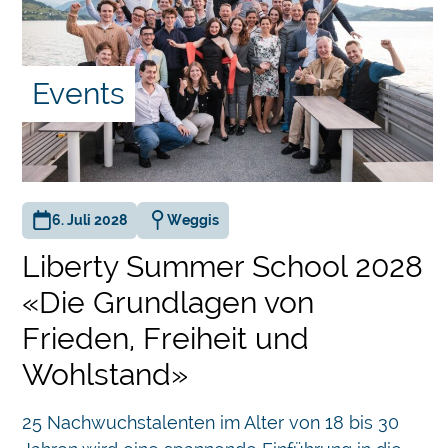
k
wie
Events
en
6. Juli 2028
Weggis
n in
Liberty Summer School 2028
«Die Grundlagen von
ert.
Frieden, Freiheit und
Wohlstand»
Chatbot
25 Nachwuchstalenten im Alter von 18 bis 30