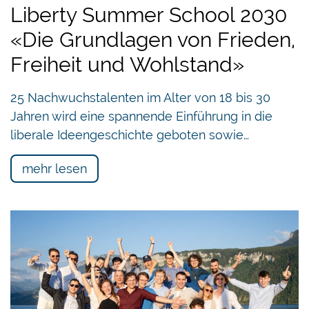
Suzette Sandoz
, erste Ordentliche
Liberty Summer School 2030
Professorin der Universität
«Die Grundlagen von Frieden,
Lausanne sowie alt Nationalrätin
Freiheit und Wohlstand»
des Kantons Waadt, für ihren
langjährigen und unerschrockenen Einsatz für die
25 Nachwuchstalenten im Alter von 18 bis 30
liberale Sache im etatistischen Meinungsklima —
Jahren wird eine spannende Einführung in die
mit anschliessender Rede der Preisträgerin
liberale Ideengeschichte geboten sowie…
«
Hat der Neoliberalismus den Liberalismus
beseitigt?
»
mehr lesen
Laudatio:
Michael Esfeld
, Professor für
Wissenschaftsphilosophie an der
Universität Lausanne und