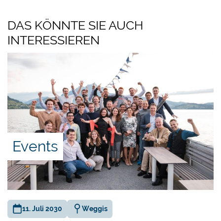
Thorsten Polleit
,
Honorarprofessor
DAS KÖNNTE SIE AUCH
für Volkswirtschaftslehre an der
INTERESSIEREN
Universität Bayreuth und
Präsident
des Ludwig von Mises Institut
Deutschland
.
«
Hat jede Form des Liberalismus Aussicht auf
Erfolg? – und was Max Frischs „Biedermann und
die Brandstifter“ mit der Antwort zu tun hat
»
Events
Verleihung des Röpke-
Preises für Zivilgesellschaft
an:
11. Juli 2030
Weggis