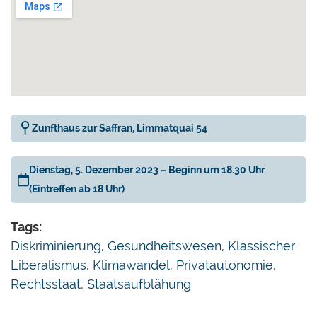
einfach weggespült und in den Dienst der
Mächtigen gestellt werden? Veranlassen uns
diese neuen Entwicklungen, unsere Vorstellung
von Liberalismus zu korrigieren?
Zunfthaus zur Saffran, Limmatquai 54
Einführung:
Dienstag, 5. Dezember 2023 – Beginn um 18.30 Uhr
Olivier Kessler
, Direktor des
(Eintreffen ab 18 Uhr)
Liberalen Instituts
«
Ist der Liberalismus noch
Tags:
zeitgemäss?
»
Diskriminierung
,
Gesundheitswesen
,
Klassischer
Liberalismus
,
Klimawandel
,
Privatautonomie
,
Rechtsstaat
,
Staatsaufblähung
Referat: