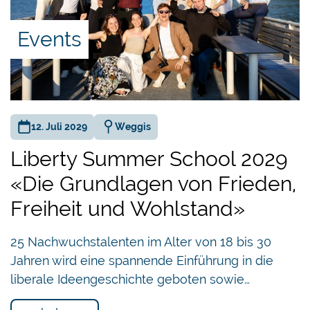
Stiftungsrat des Liberalen Instituts.
Events
Anschliessend Apéro riche
12. Juli 2029
Weggis
Liberty Summer School 2029
«Die Grundlagen von Frieden,
Eindrücke von der LI-
Freiheit und Wohlstand»
Freiheitsfeier 2022:
25 Nachwuchstalenten im Alter von 18 bis 30
Jahren wird eine spannende Einführung in die
liberale Ideengeschichte geboten sowie…