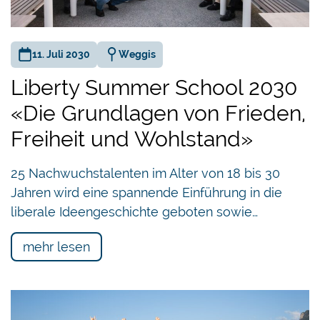
Höchste Zeit also, sich dieser wichtigen Debatte
anzunehmen.
11. Juli 2030
Weggis
Liberty Summer School 2030
Kurzvortrag
«Die Grundlagen von Frieden,
Štěpán Drábek
, Assoziierter Forscher am
Freiheit und Wohlstand»
Liberalen Institut und Co-Autor des neuen Buchs
«Wer ist der grössere Versager? Markt oder
25 Nachwuchstalenten im Alter von 18 bis 30
Staat»
Jahren wird eine spannende Einführung in die
liberale Ideengeschichte geboten sowie…
mehr lesen
Paneldiskussion unter der Leitung von Valérie
Litz
Giuseppe Gracia
, Herausgeber
Schweizer