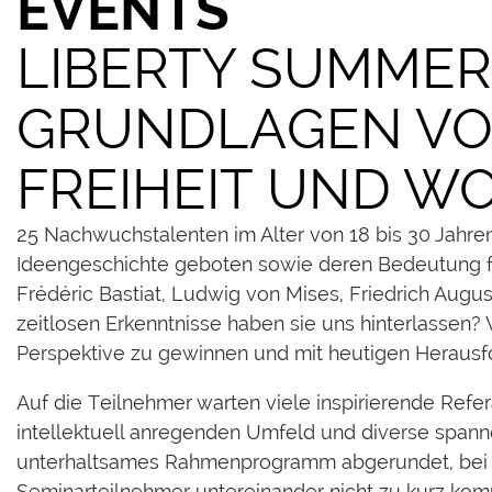
EVENTS​
LIBERTY SUMMER
GRUNDLAGEN VON
FREIHEIT UND W
25 Nachwuchstalenten im Alter von 18 bis 30 Jahren
Ideengeschichte geboten sowie deren Bedeutung f
Frédéric Bastiat, Ludwig von Mises, Friedrich Aug
zeitlosen Erkenntnisse haben sie uns hinterlassen?
Perspektive zu gewinnen und mit heutigen Herau
Auf die Teilnehmer warten viele inspirierende Refe
intellektuell anregenden Umfeld und diverse span
unterhaltsames Rahmenprogramm abgerundet, bei 
Seminarteilnehmer untereinander nicht zu kurz ko