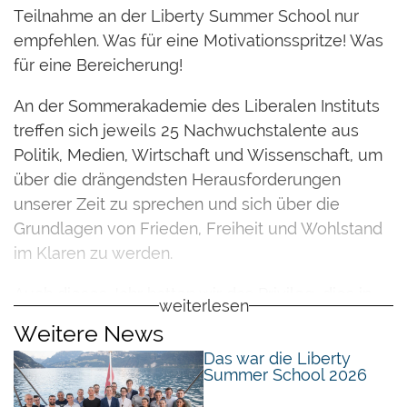
Teilnahme an der Liberty Summer School nur
empfehlen. Was für eine Motivationsspritze! Was
für eine Bereicherung!
An der Sommerakademie des Liberalen Instituts
treffen sich jeweils 25 Nachwuchstalente aus
Politik, Medien, Wirtschaft und Wissenschaft, um
über die drängendsten Herausforderungen
unserer Zeit zu sprechen und sich über die
Grundlagen von Frieden, Freiheit und Wohlstand
im Klaren zu werden.
Auch dieses Jahr hatten wir das Privileg, dies in
weiterlesen
einer Runde aus unglaublich aufgeweckten,
Weitere News
intelligenten und sympathischen Menschen tun
Das war die Liberty
zu dürfen. Während die Diskussionskultur in
Summer School 2026
politischen Debatten und in den Medien auf