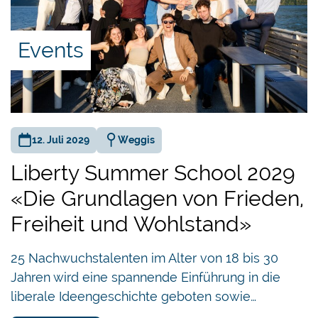
Eigenverantwortung, das geschützte
Privateigentum und die Marktwirtschaft.
Events
Wer sich für die nächste Liberty Summer School
bewerben möchte und zwischen 18-30 Jahre jung
ist, darf das gerne
hier
tun.
Olivier Kessler
12. Juli 2029
Weggis
Direktor Liberales Institut
Liberty Summer School 2029
«Die Grundlagen von Frieden,
Freiheit und Wohlstand»
Impressionen der Liberty Summer School 2024:
25 Nachwuchstalenten im Alter von 18 bis 30
Jahren wird eine spannende Einführung in die
liberale Ideengeschichte geboten sowie…