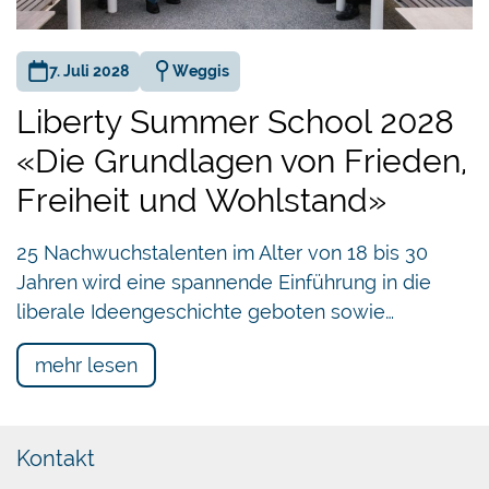
Präsentation von Dr. Bernhard Ruetz:
«Der freie Markt als effektiver Umweltschützer»
7. Juli 2028
Weggis
Liberty Summer School 2028
«Die Grundlagen von Frieden,
Freiheit und Wohlstand»
25 Nachwuchstalenten im Alter von 18 bis 30
Jahren wird eine spannende Einführung in die
liberale Ideengeschichte geboten sowie…
mehr lesen
Anschliessend erläuterte
Markus Brütsch
,
Delegierter des Verwaltungsrates, CEO und CFO
der Firma Precious Woods, wie nachhaltiges
Kontakt
Wirtschaften in der Praxis funktioniert. Precious