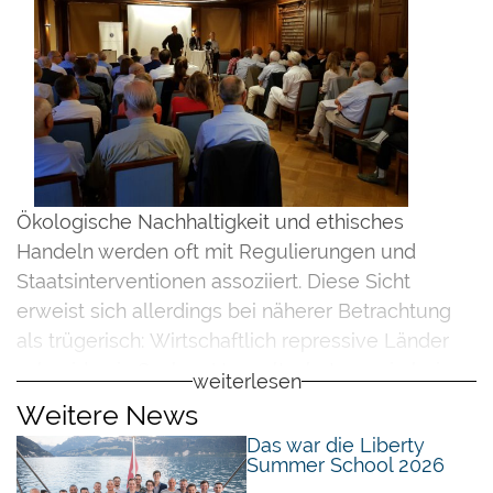
Ökologische Nachhaltigkeit und ethisches
Handeln werden oft mit Regulierungen und
Staatsinterventionen assoziiert. Diese Sicht
erweist sich allerdings bei näherer Betrachtung
als trügerisch: Wirtschaftlich repressive Länder
schneiden in Sachen Umweltschutz sowie bei
weiterlesen
weiteren positiven Indikatoren systematisch
Weitere News
schlechter ab. Marktwirtschaftliche Methoden
Das war die Liberty
werden dagegen als wirksame Alternative gerade
Summer School 2026
beim wohl kontroversesten Umweltthema