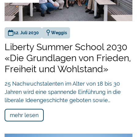
In einem
ersten
Referat
12. Juli 2030
Weggis
ging
Liberty Summer School 2030
Bernhard
Ruetz
,
«Die Grundlagen von Frieden,
Historiker,
Freiheit und Wohlstand»
Inhaber
von Ars
25 Nachwuchstalenten im Alter von 18 bis 30
Biographica und Autor von «Nachhaltig. Ethisch.
Jahren wird eine spannende Einführung in die
Erfolgreich: Zehn Schweizer Unternehmen und
liberale Ideengeschichte geboten sowie…
ihre Geschichten», auf den verbreiteten Mythos
ein, wonach die Umwelt heute stärker durch die
mehr lesen
Menschen belastet werde als zu früheren Zeiten.
Früher sei es jedoch nicht besser gewesen,