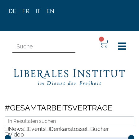
DE
FR
IT
EN
0
#GESAMTARBEITSVERTRÄGE
News
Events
Denkanstösse
Bücher
Video