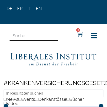
DE
FR
IT
EN
0
#KRANKENVERSICHERUNGSGESET
News
Events
Denkanstösse
Bücher
Video