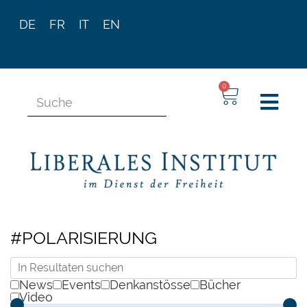
DE
FR
IT
EN
0
#POLARISIERUNG
News
Events
Denkanstösse
Bücher
Video