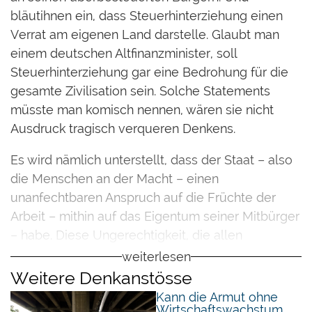
bläutihnen ein, dass Steuerhinterziehung einen
Verrat am eigenen Land darstelle. Glaubt man
einem deutschen Altfinanzminister, soll
Steuerhinterziehung gar eine Bedrohung für die
gesamte Zivilisation sein. Solche Statements
müsste man komisch nennen, wären sie nicht
Ausdruck tragisch verqueren Denkens.
Es wird nämlich unterstellt, dass der Staat – also
die Menschen an der Macht – einen
unanfechtbaren Anspruch auf die Früchte der
Arbeit – mithin auf das Eigentum seiner Mitbürger
– habe. Diese Ungerechtigkeit, die allen
überbordenden Umverteilungsstaaten eigen ist,
weiterlesen
wird in der Regel damit relativiert, dass der
Weitere Denkanstösse
Bürger in einer politischen Demokratie frei sei
Kann die Armut ohne
Wirtschaftswachstum
und seine Unzufriedenheit an de Urne äussern