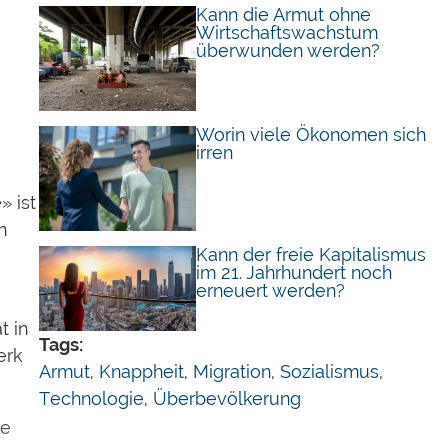
Kann die Armut ohne
Wirtschaftswachstum
überwunden werden?
Worin viele Ökonomen sich
irren
» ist
n
Kann der freie Kapitalismus
im 21. Jahrhundert noch
erneuert werden?
t in
Tags:
erk
Armut
,
Knappheit
,
Migration
,
Sozialismus
,
Technologie
,
Überbevölkerung
te