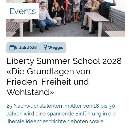
Events
g
e
6. Juli 2028
Weggis
Liberty Summer School 2028
«Die Grundlagen von
 über
Frieden, Freiheit und
er
Wohlstand»
Chatbot
ame
25 Nachwuchstalenten im Alter von 18 bis 30
Jahren wird eine spannende Einführung in die
 des
liberale Ideengeschichte geboten sowie…
sch»