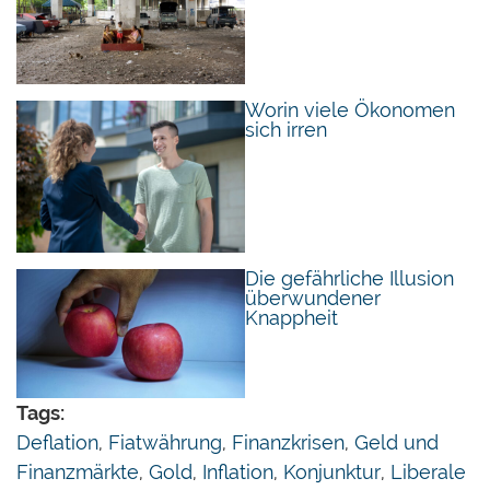
Gut, es ist das allgemein akzeptierte
Tauschmittel. Und die Tauschmittelfunktion ist die
einzige Funktion des Geldes; die
Wertaufbewahrungs- und
Worin viele Ökonomen
sich irren
Recheneinheitsfunktion sind lediglich
Unterfunktionen der Tauschmittelfunktion. Daraus
folgt logischerweise: Steigt die Geldmenge, so
setzt das notwendigerweise den Tauschwert des
Geldes herab (im Vergleich zu einer Situation
Die gefährliche Illusion
ohne Ausweitung der Geldmenge).
überwundener
Knappheit
Während die Ausweitung des Konsum- und
Investitionsgüterangebots wohlfahrtsmehrend ist,
gilt das nicht auch für eine Ausweitung der
Tags:
Geldmenge. Sie führt lediglich zu einer
Deflation
,
Fiatwährung
,
Finanzkrisen
,
Geld und
Umverteilung («Cantillon-Effekt»), so Mises.
Finanzmärkte
,
Gold
,
Inflation
,
Konjunktur
,
Liberale
Diejenigen, die das neu geschaffene Geld als