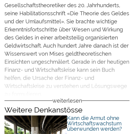
Gesellschaftstheoretiker des 20. Jahrhunderts,
seine Habilitationsschrift «Die Theorie des Geldes
und der Umlaufsmittel». Sie brachte wichtige
Erkenntnisfortschritte über Wesen und Wirkung
des Geldes in einer arbeitsteilig organisierten
Geldwirtschaft. Auch hundert Jahre danach ist der
Wissenswert von Mises geldtheoretischen
Einsichten ungeschmälert. Gerade in der heutigen
Finanz- und Wirtschaftskrise kann sein Buch
helfen, die Ursache der Finanz- und
Wirtschaftskrise zu verstehen und Lösungswege
zu formulieren.
weiterlesen
Entgegen der damals herrschenden Meinung
Weitere Denkanstösse
nahm der Wiener Ökonom Mises die Position ein,
Kann die Armut ohne
Wirtschaftswachstum
dass Geld ein Gut wie jedes andere sei, mit einer
überwunden werden?
Besonderheit allerdings: Geld ist das liquideste