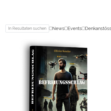
News
Events
Denkanstös