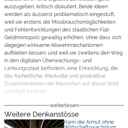
auszugeben, kritisch diskutiert. Beide Ideen
werden als äusserst problematisch eingestuft,
weil sie erstens die Missbrauchsmöglichkeiten
und Fehlentwicklungen des staatlichen Fiat-
Geldmonopols gewaltig erhöhen, ohne dass sich
dagegen wirksame Abwehrmechanismen
aufbieten liessen; und weil sie zweitens den Weg
in den digitalen Überwachungs- und
Lenkungsstaat befördern, eine Entwicklung, die
das freiheitliche, friedvolle und produktive
Zusammenleben der Menschen auf dieser Welt
ernsthaft bedroht.
Die Beschäftigung mit dem Für und Wider des
weiterlesen
digitalen Zentralbankgeldes sollte letztlich
Weitere Denkanstösse
jedoch nicht den Blick auf das eigentliche, das
Kann die Armut ohne
Wirtschaftswachstum
zentrale Problem verstellen: und das ist das