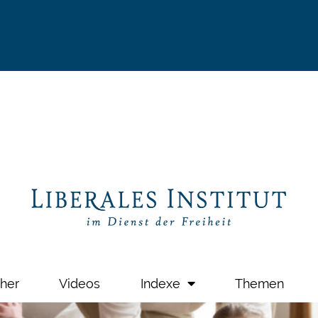
her
Videos
Indexe
Themen