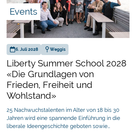
Events
,
6. Juli 2028
Weggis
Liberty Summer School 2028
«Die Grundlagen von
Frieden, Freiheit und
n
Wohlstand»
Chatbot
1 Mal
rägt.
25 Nachwuchstalenten im Alter von 18 bis 30
Jahren wird eine spannende Einführung in die
liberale Ideengeschichte geboten sowie…