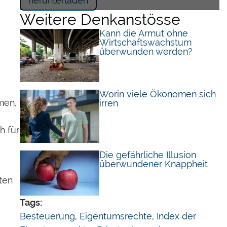
herunterladen
Weitere Denkanstösse
Kann die Armut ohne
Wirtschaftswachstum
überwunden werden?
Worin viele Ökonomen sich
men,
irren
h für
Die gefährliche Illusion
überwundener Knappheit
ten
e
Tags:
Besteuerung
,
Eigentumsrechte
,
Index der