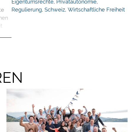
Eigentumsrechte
,
Privatautonomie
,
Regulierung
,
Schweiz
,
Wirtschaftliche Freiheit
te
chen
t
es
und
REN
.3
oben
lle