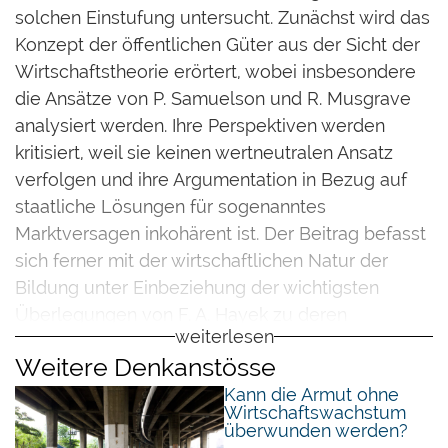
solchen Einstufung untersucht. Zunächst wird das
Konzept der öffentlichen Güter aus der Sicht der
Wirtschaftstheorie erörtert, wobei insbesondere
die Ansätze von P. Samuelson und R. Musgrave
analysiert werden. Ihre Perspektiven werden
kritisiert, weil sie keinen wertneutralen Ansatz
verfolgen und ihre Argumentation in Bezug auf
staatliche Lösungen für sogenanntes
Marktversagen inkohärent ist. Der Beitrag befasst
sich ferner mit der wirtschaftlichen Natur der
Bildung unter Einbeziehung der wichtigsten
Überlegungen von F. A. Hayek zu deren
weiterlesen
Bedeutung. Außerdem wird der herkömmliche
Weitere Denkanstösse
Ansatz zur Bildung als wertvolle Investition in das
Kann die Armut ohne
Humankapital skizziert und mit B. Caplans
Wirtschaftswachstum
„Argument gegen Bildung“ kontrastiert, der
überwunden werden?