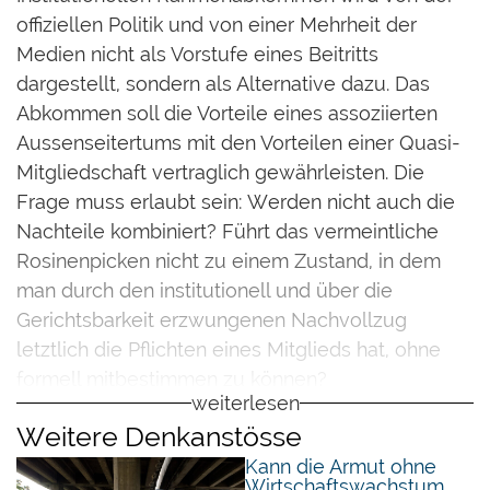
offiziellen Politik und von einer Mehrheit der
Medien nicht als Vorstufe eines Beitritts
dargestellt, sondern als Alternative dazu. Das
Abkommen soll die Vorteile eines assoziierten
Aussenseitertums mit den Vorteilen einer Quasi-
Mitgliedschaft vertraglich gewährleisten. Die
Frage muss erlaubt sein: Werden nicht auch die
Nachteile kombiniert? Führt das vermeintliche
Rosinenpicken nicht zu einem Zustand, in dem
man durch den institutionell und über die
Gerichtsbarkeit erzwungenen Nachvollzug
letztlich die Pflichten eines Mitglieds hat, ohne
formell mitbestimmen zu können?
weiterlesen
Es wird zwar immer wieder bestritten, dass es
Weitere Denkanstösse
beim Rahmenabkommen um eine
Kann die Armut ohne
Wirtschaftswachstum
Vorbereitungshandlung zum Vollbeitritt gehe,