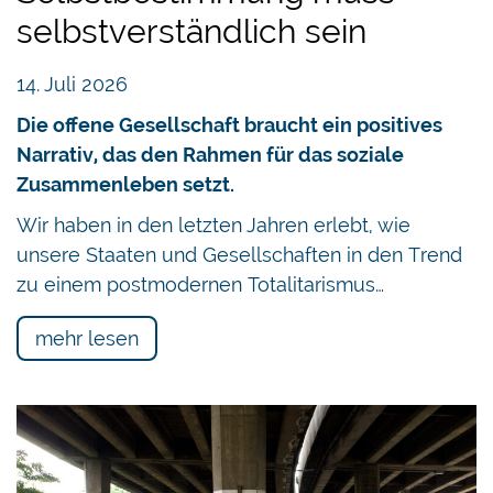
nach innen freihändlerisch und gegen aussen
selbstverständlich sein
merkantilistisch.
14. Juli 2026
Es ist davon auszugehen, dass — ausser in
Kriegs- und Nachkriegszeiten — offene Märkte
Die offene Gesellschaft braucht ein positives
der Normalfall sind und Binnenmärkte
Narrativ, das den Rahmen für das soziale
Ausnahmen bleiben sollten. Einem weltoffenen
Zusammenleben setzt.
und weltweit vernetzten Land bietet ein
Wir haben in den letzten Jahren erlebt, wie
Binnenmarkt, der nach innen privilegiert und nach
unsere Staaten und Gesellschaften in den Trend
aussen diskriminiert, keine bleibenden Vorteile.
zu einem postmodernen Totalitarismus…
Das ist der letztlich feindselige Ansatz von
Binnenmärkten: «Entweder du machst mit, oder
mehr lesen
wir diskriminieren dich!» In dieser Situation gilt es
die kurzfristigen Vorteile einer internen
Mitgliedschaft (Inklusion) sehr sorgfältig
gegenüber den langfristigen Nachteilen einer
mindestens teilweisen Exklusion durch