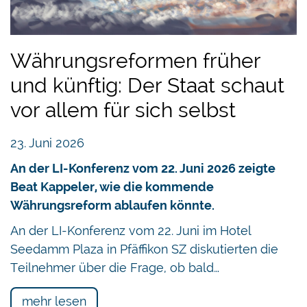
Tendenz, die Aussenpolitik in den Dienst einer
exportwirtschaftlichen Handels- und einer
wirtschaftsfreundlichen Migrationspolitik zu
Währungsreformen früher
stellen.
und künftig: Der Staat schaut
Die aktuelle Debatte zum Rahmenvertrag sollte
vor allem für sich selbst
nicht nur die kurzfristigen, ökonomische Vorteile
ins Zentrum stellen, sondern mit einer
23. Juni 2026
Grundsatzdebatte verknüpft werden, die das
An der LI-Konferenz vom 22. Juni 2026 zeigte
Projekt auf dem Hintergrund allgemeiner Ziele
Beat Kappeler, wie die kommende
würdigt. Was bedeuten die hier in Erinnerung
Währungsreform ablaufen könnte.
gerufenen vier Prinzipien der Aussenpolitik in der
aktuellen Lage, in der es zu entscheiden gilt, ob
An der LI-Konferenz vom 22. Juni im Hotel
die Schweiz sich institutionell mit der EU noch
Seedamm Plaza in Pfäffikon SZ diskutierten die
enger vernetzen will? Kann die Schweiz mit dem
Teilnehmer über die Frage, ob bald…
Rahmenvertrag gegenüber der EU bestehende
handelspolitische Vorteile sichern, und allenfalls
mehr lesen