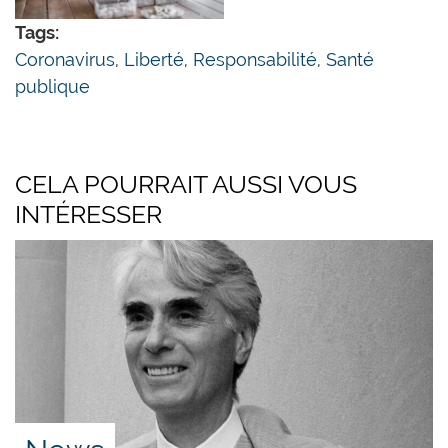
précoce a fait ses preuves.
Tags:
Un enseignement à tirer de la pandémie porte
Coronavirus
,
Liberté
,
Responsabilité
,
Santé
sur la nécessité d’une plus grande orientation
publique
des systèmes de santé selon les principes de
marché, l’État n’étant pas la solution, mais
souvent le problème.
CELA POURRAIT AUSSI VOUS
Lire le briefing:
INTÉRESSER
Existe-t-il une alternative à la défaillance de l’État
lors d’une pandémie?
(10 pages, PDF)