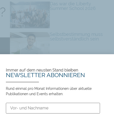
Das war die Liberty
?
Summer School 2026
Selbstbestimmung muss
selbstverständlich sein
Währungsreformen früher
und künftig: Der Staat
schaut vor allem für sich
Immer auf dem neusten Stand bleiben
selbst
NEWSLETTER ABONNIEREN
Rund einmal pro Monat Informationen über aktuelle
Tags:
Publikationen und Events erhalten.
Demokratie
,
Direkte Demokratie
,
Minderheit
,
Minderheitenschutz
,
Video