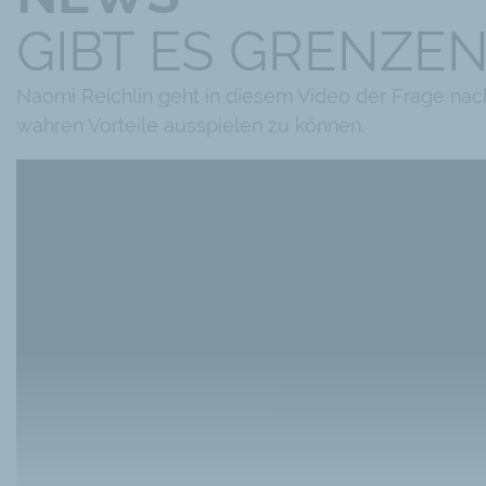
GIBT ES GRENZE
Naomi Reichlin geht in diesem Video der Frage nac
wahren Vorteile ausspielen zu können.