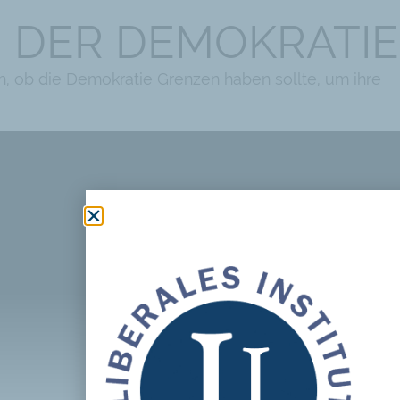
N DER DEMOKRATIE
h, ob die Demokratie Grenzen haben sollte, um ihre