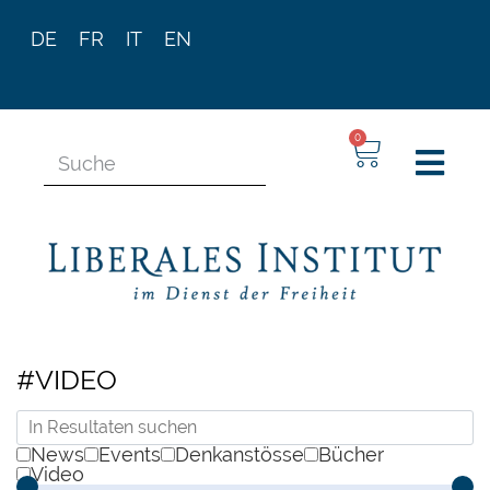
DE
FR
IT
EN
0
#VIDEO
News
Events
Denkanstösse
Bücher
Video