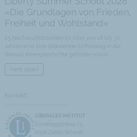
Liberty Summer School 2028
Schliesslich leiste das Liberale Institut auch
«Die Grundlagen von Frieden,
global seinen Beitrag zur Entwicklung von
Freiheit und Wohlstand»
Netzwerken — es sei Teil der Netzwerke zum
Index der wirtschaftlichen Freiheit und zum Index
25 Nachwuchstalenten im Alter von 18 bis 30
der Eigentumsrechte.
Jahren wird eine spannende Einführung in die
liberale Ideengeschichte geboten sowie…
Aus all diesen Gründen habe das Liberale Institut
diesen Netzwerk-Preis der Hayek-Gesellschaft
mehr lesen
mehr als verdient. Sascha Tamm überreichte den
Netzwerkpreis im Namen des Vorstands der
Hayek-Gesellschaft an LI-Direktor Olivier Kessler,
Kontakt
der den Preis als Vertreter des Liberalen Instituts
dankend entgegennahm.
LIBERALES INSTITUT
Scheideggstrasse 73
8038 Zürich, Schweiz