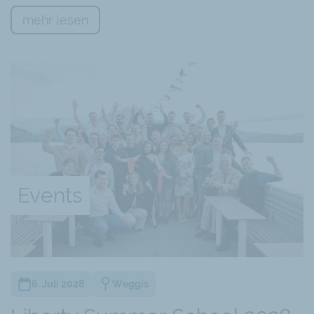
sei einer der Hauptgründe der Verleihung des
mehr lesen
Netzwerk-Preises, so Tamm: Es gelinge
dauerhaft, viele verschiedene Menschen
anzusprechen. In letzter Zeit sei ein besonderer
Schwerpunkt auf junge Menschen gelegt worden.
Das sei wichtig, weil jedes Netzwerk ohne
Nachwuchs nach und nach absterbe, und auch
deshalb, weil man beobachten könne, dass sich
heute gerade viele junge Menschen zu
kollektivistischen Ideen hingezogen fühlten. So
Events
vergebe das Liberale Institut jedes Jahr einen
Essay-Preis an junge Menschen, es führe Events
an Universitäten durch und habe in diesem Jahr
erstmals eine Sommerakademie für junge
Menschen in Weggis durchgeführt, die
6. Juli 2028
Weggis
sogenannte Liberty Summer School.