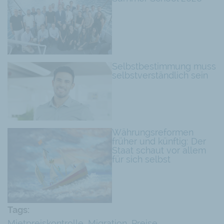
Selbstbestimmung muss
selbstverständlich sein
Währungsreformen
früher und künftig: Der
Staat schaut vor allem
für sich selbst
Tags:
Mietpreiskontrolle
,
Migration
,
Preise
,