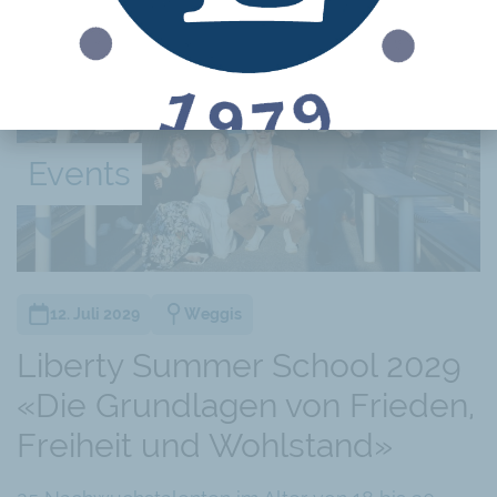
Events
12. Juli 2029
Weggis
Liberty Summer School 2029
«Die Grundlagen von Frieden,
Freiheit und Wohlstand»