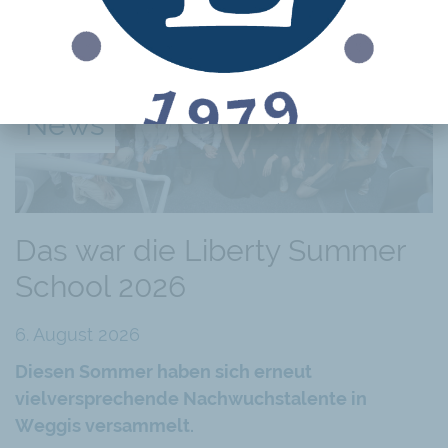
News
Das war die Liberty Summer
School 2026
6. August 2026
Diesen Sommer haben sich erneut
vielversprechende Nachwuchstalente in
Weggis versammelt.