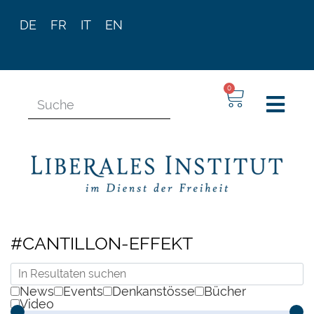
DE
FR
IT
EN
0
#CANTILLON-EFFEKT
News
Events
Denkanstösse
Bücher
Video