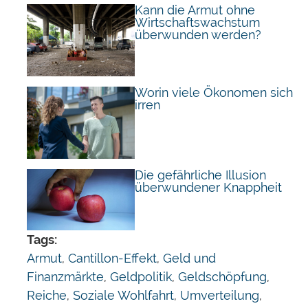
Kann die Armut ohne
Wirtschaftswachstum
überwunden werden?
Worin viele Ökonomen sich
irren
Die gefährliche Illusion
überwundener Knappheit
Tags:
Armut
,
Cantillon-Effekt
,
Geld und
Finanzmärkte
,
Geldpolitik
,
Geldschöpfung
,
Reiche
,
Soziale Wohlfahrt
,
Umverteilung
,