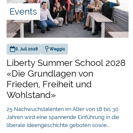
ge
Events
ler
 der
st
wohl
6. Juli 2028
Weggis
Liberty Summer School 2028
t
te
«Die Grundlagen von
ohnt
Frieden, Freiheit und
Wohlstand»
ien.
Chatbot
m-
25 Nachwuchstalenten im Alter von 18 bis 30
as
Jahren wird eine spannende Einführung in die
sei
liberale Ideengeschichte geboten sowie…