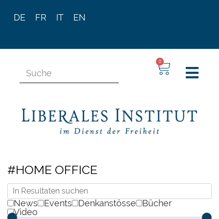
DE
FR
IT
EN
0
#HOME OFFICE
News
Events
Denkanstösse
Bücher
Video