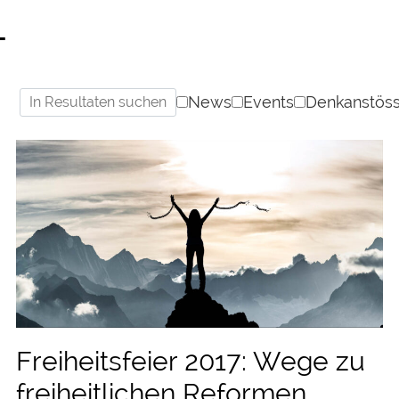
T
News
Events
Denkanstös
Freiheitsfeier 2017: Wege zu
freiheitlichen Reformen