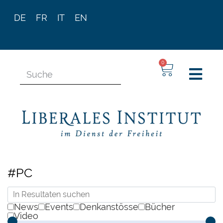
DE
FR
IT
EN
0
#PC
News
Events
Denkanstösse
Bücher
Video