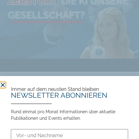
Führt KI zu Wohlstand oder Massenarbeitslosigkeit?
Immer auf dem neusten Stand bleiben
NEWSLETTER ABONNIEREN
106 views
12:45
Rund einmal pro Monat Informationen über aktuelle
Publikationen und Events erhalten.