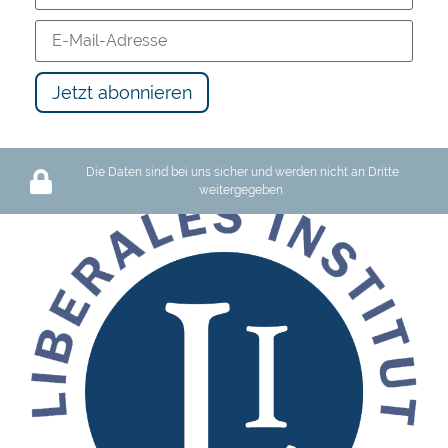
Die Daten sind bei uns sicher und werden nicht an Dritte
weitergegeben.
Schutz des Privateigentums oder Barbarei: Wir haben die Wahl
119 views
12:17