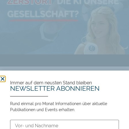
Führt KI zu Wohlstand oder Massenarbeitslosigkeit?
Immer auf dem neusten Stand bleiben
NEWSLETTER ABONNIEREN
106 views
12:45
Rund einmal pro Monat Informationen über aktuelle
Publikationen und Events erhalten.