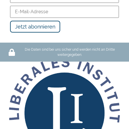
Die Daten sind bei uns sicher und werden nicht an Dritte
weitergegeben.
Schutz des Privateigentums oder Barbarei: Wir haben die Wahl
119 views
12:17