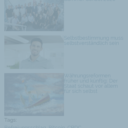
Selbstbestimmung muss
selbstverständlich sein
Währungsreformen
früher und künftig: Der
Staat schaut vor allem
für sich selbst
Tags:
Befreiungsschlag
,
Bitcoin
,
CBDC
,