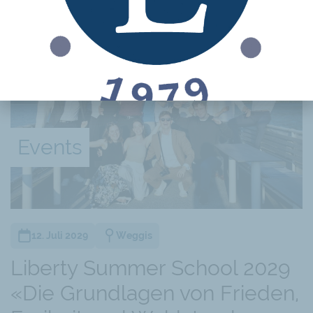
Events
12. Juli 2029
Weggis
Liberty Summer School 2029
«Die Grundlagen von Frieden,