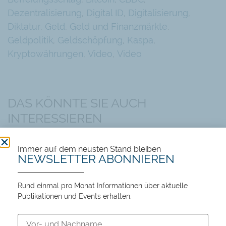
Dezentralisierung
,
Digital ID
,
Digitalisierung
,
Diktatur
,
Geld
,
Geld und Finanzmärkte
,
Geldpolitik
,
Geldschöpfung
,
Kaspa
,
Kryptowährungen
,
Video
,
Video
DAS KÖNNTE SIE AUCH
INTERESSIEREN
Immer auf dem neusten Stand bleiben
NEWSLETTER ABONNIEREN
Rund einmal pro Monat Informationen über aktuelle
Publikationen und Events erhalten.