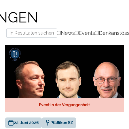
NGEN
News
Events
Denkanstös
Event in der Vergangenheit
22. Juni 2026
Pfäffikon SZ