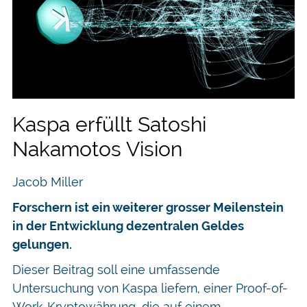
Kaspa erfüllt Satoshi
Nakamotos Vision
Jacob Miller
Forschern ist ein weiterer grosser Meilenstein
in der Entwicklung dezentralen Geldes
gelungen.
Dieser Beitrag soll eine umfassende
Untersuchung von Kaspa liefern, einer Proof-of-
Work-Kryptowährung, die auf einem…