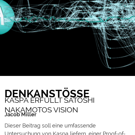
DENKANSTÖSSE
KASPA ERFÜLLT SATOSHI
NAKAMOTOS VISION
Jacob Miller
Dieser Beitrag soll eine umfassende
Untersuchung von Kaspa liefern, einer Proof-of-