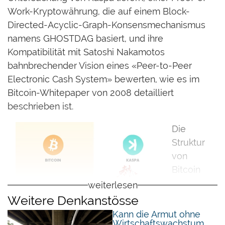
Work-Kryptowährung, die auf einem Block-
Directed-Acyclic-Graph-Konsensmechanismus
namens GHOSTDAG basiert, und ihre
Kompatibilität mit Satoshi Nakamotos
bahnbrechender Vision eines «Peer-to-Peer
Electronic Cash System» bewerten, wie es im
Bitcoin-Whitepaper von 2008 detailliert
beschrieben ist.
Die
Struktur
von
Bitcoin
legte
weiterlesen
großen
Weitere Denkanstösse
Wert auf
Kann die Armut ohne
Wirtschaftswachstum
Sicherheit