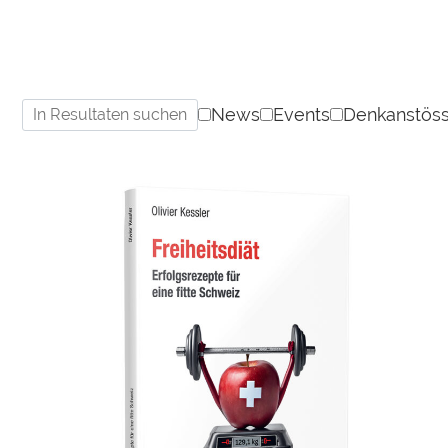
News
Events
Denkanstös