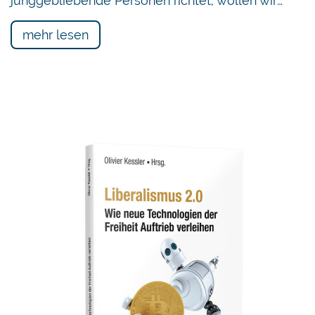
junggebliebende Personen richtet, wollen wir…
mehr lesen