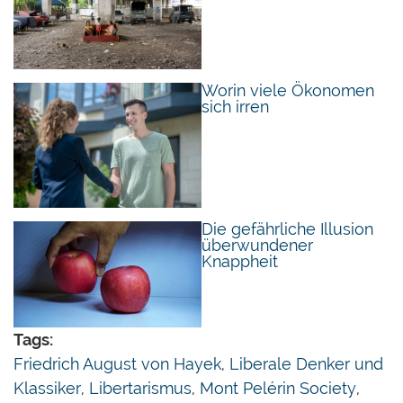
die verschiedenen Strömungen des Liberalismus
zu akzeptieren und einen Diskurs zwischen ihnen
zu ermöglichen. Zu Beginn war es nicht
vorauszusehen, dass die MPS zu einer offenen
Worin viele Ökonomen
sich irren
Plattform werden sollte. Friedrich August von
Hayek hatte sich nämlich selbst eine Mission
gegeben, eine liberale Organisation aufzubauen.
Sie sollte einerseits Denker zusammenbringen
und andererseits als Organisation für bestimmte
Die gefährliche Illusion
Desi-derata — Wettbewerbsordnung,
überwundener
Rechtsstaat, ethische Werte, die man aus
Knappheit
heutiger Warte generell als konservativ
bezeichnen würde — eintreten.
Tags:
Normativ sind die Teilnehmer gleich oder ähnlich
Friedrich August von Hayek
,
Liberale Denker und
gesinnt; was unterschiedlich und bereichernd
Klassiker
,
Libertarismus
,
Mont Pelérin Society
,
wirkt, ist die Vielfalt ihrer Argumente. Deshalb