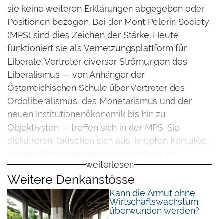
sie keine weiteren Erklärungen abgegeben oder
Positionen bezogen. Bei der Mont Pèlerin Society
(MPS) sind dies Zeichen der Stärke. Heute
funktioniert sie als Vernetzungsplattform für
Liberale. Vertreter diverser Strömungen des
Liberalismus — von Anhänger der
Österreichischen Schule über Vertreter des
Ordoliberalismus, des Monetarismus und der
neuen Institutionenökonomik bis hin zu
Objektivsten — treffen sich in der MPS. Sie
diskutieren, tauschen sich aus, knüpfen Kontakte,
erleben Gemeinsames und können damit
weiterlesen
intellektuelle und emotionale Ressourcen für ihr
Weitere Denkanstösse
jeweiliges liberales Wirken generieren.
Kann die Armut ohne
Wirtschaftswachstum
Würde die MPS nicht so offen sein, wäre sie
überwunden werden?
längst in Vergessenheit geraten. Offen sein heisst,