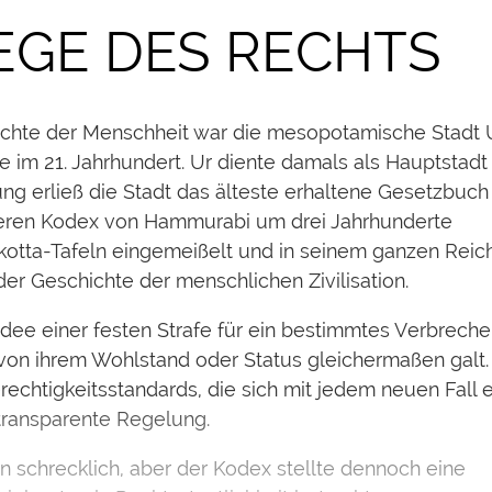
IEGE DES RECHTS
chichte der Menschheit war die mesopotamische Stadt 
im 21. Jahrhundert. Ur diente damals als Hauptstadt
g erließ die Stadt das älteste erhaltene Gesetzbuch
ren Kodex von Hammurabi um drei Jahrhunderte
otta-Tafeln eingemeißelt und in seinem ganzen Reic
er Geschichte der menschlichen Zivilisation.
ee einer festen Strafe für ein bestimmtes Verbreche
g von ihrem Wohlstand oder Status gleichermaßen galt.
rechtigkeitsstandards, die sich mit jedem neuen Fall 
 transparente Regelung.
 schrecklich, aber der Kodex stellte dennoch eine