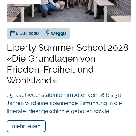
anz
fen
6. Juli 2028
Weggis
Liberty Summer School 2028
en,
«Die Grundlagen von
Frieden, Freiheit und
Wohlstand»
Chatbot
der
25 Nachwuchstalenten im Alter von 18 bis 30
etwa
Jahren wird eine spannende Einführung in die
liberale Ideengeschichte geboten sowie…
mehr lesen
r