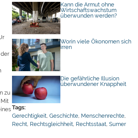
Kann die Armut ohne
Wirtschaftswachstum
überwunden werden?
Ur
Worin viele Ökonomen sich
irren
 der
h
Die gefährliche Illusion
überwundener Knappheit
n zu
 Mit
Tags:
eines
Gerechtigkeit
,
Geschichte
,
Menschenrechte
,
Recht
,
Rechtsgleichheit
,
Rechtsstaat
,
Sumer