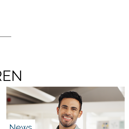
REN
News