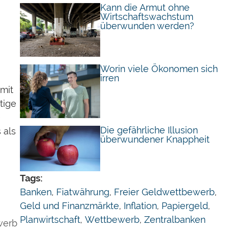
Kann die Armut ohne
Wirtschaftswachstum
überwunden werden?
Worin viele Ökonomen sich
irren
amit
tige
e
Die gefährliche Illusion
 als
überwundener Knappheit
Tags:
Banken
,
Fiatwährung
,
Freier Geldwettbewerb
,
Geld und Finanzmärkte
,
Inflation
,
Papiergeld
,
Planwirtschaft
,
Wettbewerb
,
Zentralbanken
werb