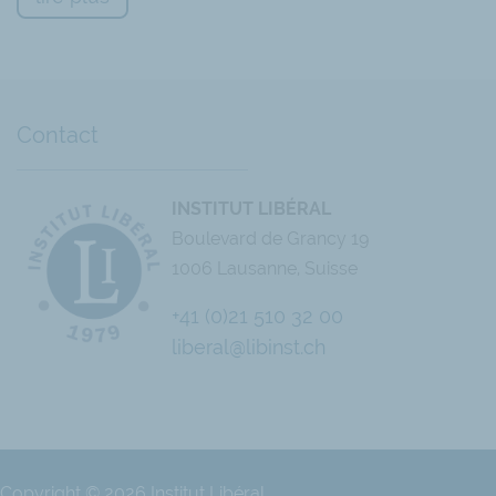
vitale, c’est l’égalité devant la loi et en dignité.
Jean-Philippe Delsol est auteur du livre
«Éloge de l
Revoir la présentation de Jean-Philippe Delsol sur
Contact
«Faut-il combattre les inégalités ou la pauvreté ?»
INSTITUT LIBÉRAL
Boulevard de Grancy 19
1006 Lausanne, Suisse
+41 (0)21 510 32 00
liberal@libinst.ch
Copyright © 2026 Institut Libéral.