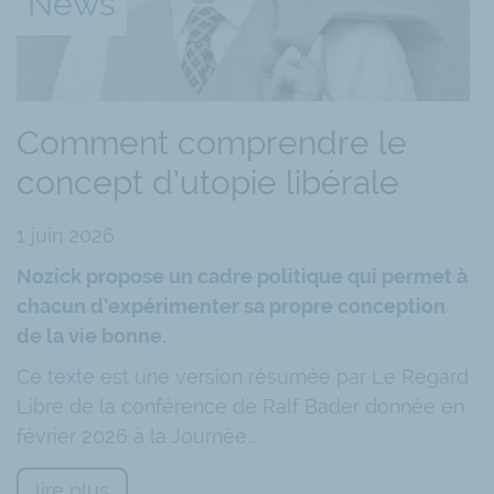
News
redistribution. Parmi les défenseurs de l’égalitari
prix d’une décroissance importante.
Certes, le coefficient de Gini (qui s’intéresse aux 
ans, notamment en lien avec la numérisation de no
Comment comprendre le
Toutefois, il faut garder à l’esprit que le niveau d
l’essentiel. Spécialement dans des pays comme l’I
concept d’utopie libérale
la pauvreté durant ces dernières décennies. De pl
augmentent.
1 juin 2026
Nozick propose un cadre politique qui permet à
L’intervenant s’est ensuite intéressé aux éléments 
chacun d’expérimenter sa propre conception
propriété privée est le socle de cette prospérité, c
de la vie bonne.
qu’il soit libre, chaque partie trouve son compte. C
les inégalités. En raison des capacités et des talents
Ce texte est une version résumée par Le Regard
récompensée.
Libre de la conférence de Ralf Bader donnée en
février 2026 à la Journée…
Finalement, il a été rappelé que l’inégalité est nat
cette réalité, l’égalitarisme abaisse le monde, écon
lire plus