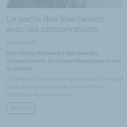
 aux
Le pacte des libertariens
e
avec les conservateurs
ites.
bien
16 avril 2026
es de
s
Pour Murray Rothbard il faut faire des
compromis avec les conservateurs pour arriver
au pouvoir.
la
Ce texte est une version résumée par Le Regard
on
Chatbot
Libre de la conférence de Jérôme Perrier
donc
donnée en février 2026 à la…
lire plus
n de
 est