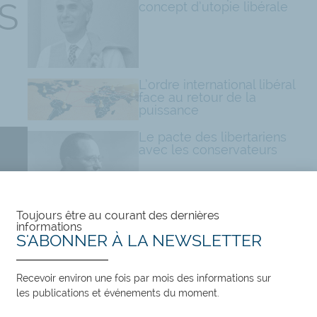
S
concept d’utopie libérale
L’ordre international libéral
face au retour de la
puissance
Le pacte des libertariens
avec les conservateurs
Tags:
Toujours être au courant des dernières
Autonomie privée
,
Justice
,
Régulation
,
Video
informations
S'ABONNER À LA NEWSLETTER
FR
Recevoir environ une fois par mois des informations sur
les publications et événements du moment.