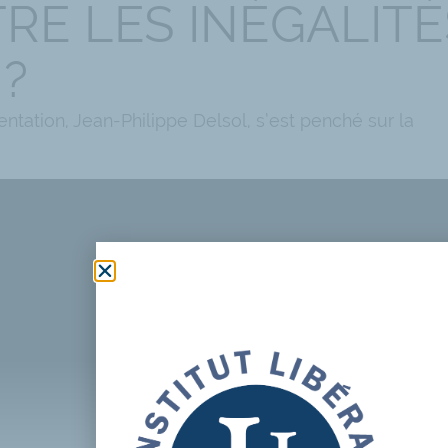
RE LES INÉGALITÉ
?
entation, Jean-Philippe Delsol, s’est penché sur la