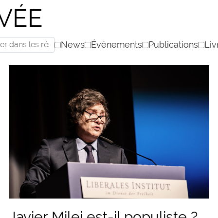
VÉE
News
Événements
Publications
Liv
Javier Milei est-il populiste ?