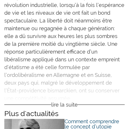
révolution industrielle, lorsqu’à la fois l’espérance
de vie et les niveaux de vie ont fait un bond
spectaculaire. La liberté doit néanmoins être
maintenue ou regagnée à chaque génération:
elle a dû survivre aux heures les plus sombres
de la première moitié du vingtième siècle. Une
réponse particulièrement efficace d’un
libéralisme appliqué dans un contexte empreint
d’étatisme a été celle formulée par
l’ordolibéralisme en Allemagne et en Suisse,
deux pays qui, malgré le développement de
l’État-providence bismarckien, ont su conserver
une compétitivité assumée.
lire la suite
Quelles ont été les sources d’attractivité de ce
Plus d'actualités
libéralisme, et quelle est la valeur de ses
Comment comprendre
le concept d’utopie
spécificités face aux défis actuels? Le professeur