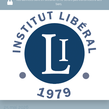
février 2026 à la Journée…
tiers.
lire plus
News
L’ordre international libéral
face au retour de la
puissance
25 mai 2026