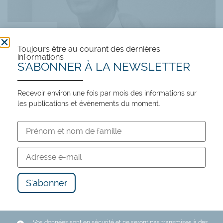
News
Toujours être au courant des dernières
informations
S'ABONNER À LA NEWSLETTER
Recevoir environ une fois par mois des informations sur
Comment comprendre le
les publications et événements du moment.
concept d’utopie libérale
1 juin 2026
Nozick propose un cadre politique qui permet à
chacun d’expérimenter sa propre conception de
la vie bonne.
Ce texte est une version résumée par Le Regard
Libre de la conférence de Ralf Bader donnée en
Vos données sont en sécurité et ne seront pas transmises à des