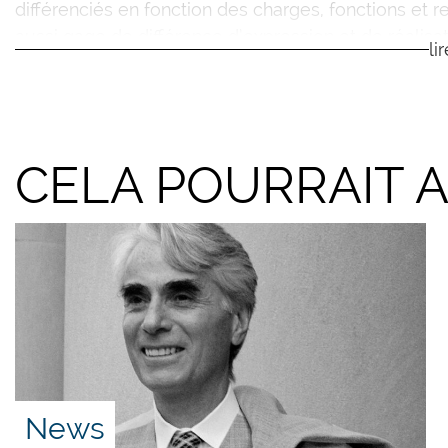
différenciés en fonction des charges, fonctions et r
aussi gage de différence d’expression et de réalisat
li
Lire l’essai:
Éloge impertinent de l’inégalité
(9 pages, PDF)
CELA POURRAIT 
News