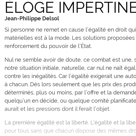
ÉLOGE IMPERTINE
Jean-Philippe Delsol
S
i personne ne remet en cause l’égalité en droit qui
matérielles est à la mode. Les solutions proposées
renforcement du pouvoir de l’État.
Nul ne semble avoir de doute, ce combat est une, si 
notre situation initiale, naturelle, car nul ne naît 
contre les inégalités. Car l’égalité exigerait une aut
à chacun. Dès lors seulement que les prix des produ
déterminés, plus ou moins, par l’offre et la demande
quelqu’un en décide, ou quelque comité planificate
aurait et les pressions dont il ferait l’objet.
La première égalité est la liberté. L’égalité et la libe
pour tous sans que chacun dispose des mêmes droi