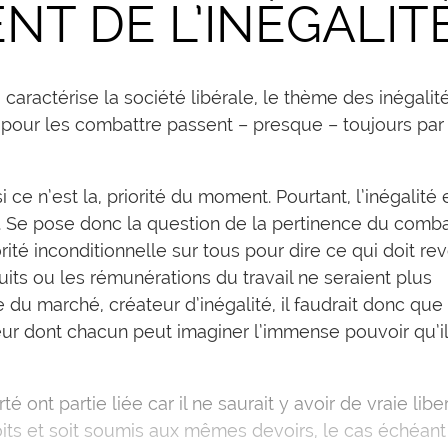
NT DE L’INÉGALIT
 caractérise la société libérale, le thème des inégalit
 pour les combattre passent – presque – toujours par
ce n’est la, priorité du moment. Pourtant, l’inégalité 
égal. Se pose donc la question de la pertinence du comb
orité inconditionnelle sur tous pour dire ce qui doit rev
its ou les rémunérations du travail ne seraient plus
 du marché, créateur d’inégalité, il faudrait donc que
ur dont chacun peut imaginer l’immense pouvoir qu’il
rté ont partie liée car il ne saurait y avoir de vraie libe
ts et soit soumis aux mêmes devoirs, le cas échéant