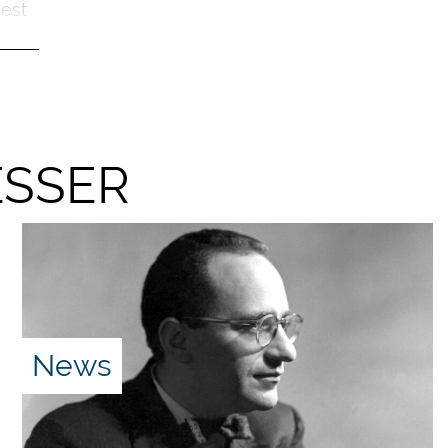
 est
ESSER
News