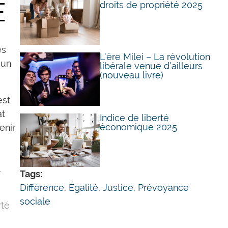
É
droits de propriété 2025
és
L’ère Milei – La révolution
 un
libérale venue d’ailleurs
(nouveau livre)
est
at
Indice de liberté
économique 2025
enir
Tags:
Différence
,
Égalité
,
Justice
,
Prévoyance
sociale
rté