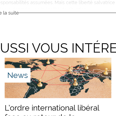
esponsabilités assumées. Mais cette liberté salvatrice
ion qui recrée une inégalité de situation.
re la suite
AUSSI VOUS INTÉR
News
L’ordre international libéral